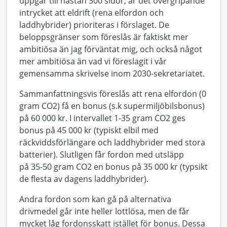
uppgår till nästan 300 sidor, är det övergripande
intrycket att eldrift (rena elfordon och
laddhybrider) prioriteras i förslaget. De
beloppsgränser som föreslås är faktiskt mer
ambitiösa än jag förväntat mig, och också något
mer ambitiösa än vad vi föreslagit i vår
gemensamma skrivelse inom 2030-sekretariatet.
Sammanfattningsvis föreslås att rena elfordon (0
gram CO2) få en bonus (s.k supermiljöbilsbonus)
på 60 000 kr. I intervallet 1-35 gram CO2 ges
bonus på 45 000 kr (typiskt elbil med
räckviddsförlängare och laddhybrider med stora
batterier). Slutligen får fordon med utsläpp
på 35-50 gram CO2 en bonus på 35 000 kr (typsikt
de flesta av dagens laddhybrider).
Andra fordon som kan gå på alternativa
drivmedel går inte heller lottlösa, men de får
mycket låg fordonsskatt istället för bonus. Dessa