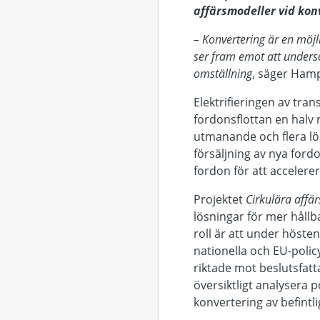
affärsmodeller vid konve
– Konvertering är en möjli
ser fram emot att under
omställning
, säger Ham
Elektrifieringen av tr
fordonsflottan en halv 
utmanande och flera lö
försäljning
av nya fordo
fordon för att accelere
Projektet
Cirkulära affär
lösningar för mer hållb
roll är att under höste
nationella och EU-
polic
riktade mot beslutsfat
översiktligt analysera 
konvertering
av befintl