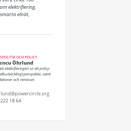
 elektrifiering. 
marta elnät, 
POLITIK OCH POLICY
encu Öhrlund
d elektrifieringen ur ett policy-
llsutvecklingsperspektiv, samt
lationer och remisser.
rlund@powercircle.org
222 18 64