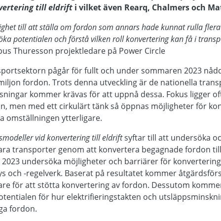
rtering till eldrift
i vilket även Rearq, Chalmers och Ma
ghet till att ställa om fordon som annars hade kunnat rulla flera 
söka
potentialen
och förstå vilken
roll konvertering
kan få i trans
pus Thuresson projektledare på Power Circle
ansportsektorn pågår för fullt och under sommaren 2023 nå
miljon fordon. Trots denna utveckling är de nationella trans
sningar kommer krävas för att uppnå dessa. Fokus ligger of
n, men med ett cirkulärt tänk så öppnas möjligheter för kon
ra omställningen ytterligare.
smodeller vid konvertering till eldrift
syftar till att undersöka o
ara transporter genom att konvertera begagnade fordon till 
n 2023 undersöka möjligheter och barriärer för konverterin
y
s
och
-
regelverk.
Baserat på
resultatet
kommer
åtgärdsförs
tare för att stötta konvertering av fordon. Dessutom komme
potentialen för hur elektrifieringstakten och utsläppsminsk
iga fordon
.