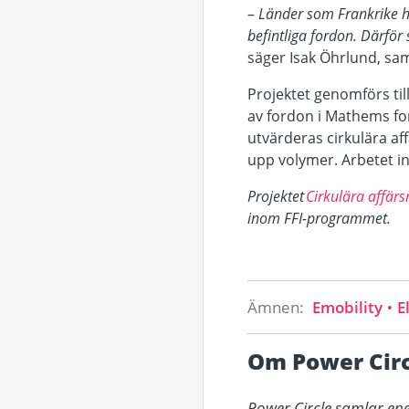
–
Länder som Frankrike h
befintliga fordon
.
Därför s
säger Isak Öhrlund, sam
Projektet genomförs ti
av fordon i Mathems fo
utvärderas cirkulära af
upp volymer. Arbetet i
Projektet
Cirkulära affärsm
inom FFI-programmet.
Ämnen:
Emobility
El
Om Power Circ
Power Circle samlar ene