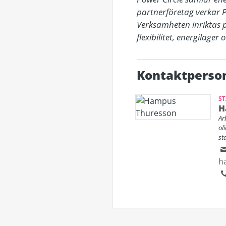
partnerföretag verkar Po
Verksamheten inriktas 
flexibilitet, energilager
Kontaktperso
ST
H
Ar
ol
sta
h