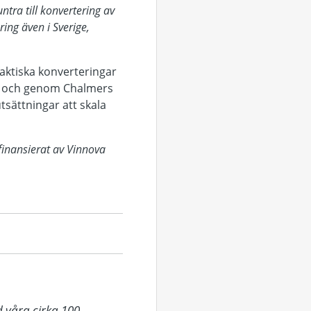
ntra
till konvertering av
ering även
i Sverige,
ktiska konverteringar
ng och genom Chalmers
tsättningar att skala
 finansierat av Vinnova
 våra cirka 100 