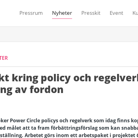
Pressrum
Nyheter
Presskit
Event
K
TER
kt kring policy och regelver
ng av fordon
öker Power
Circle
policys och regelverk som idag finns kop
 med målet att ta fram förbättrings
förslag
som kan snabb
ställning
.
Arbetet görs inom ett arbetspaket i projektet