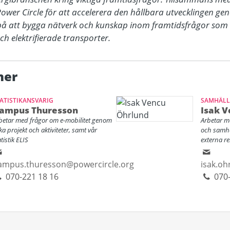
wer Circle för att accelerera den hållbara utvecklingen genom
på att bygga nätverk och kunskap inom framtidsfrågor som s
 och elektrifierade transporter.
ner
ATISTIKANSVARIG
SAMHÄLLS
ampus Thuresson
Isak V
betar med frågor om e-mobilitet genom
Arbetar me
ika projekt och aktiviteter, samt vår
och samhä
tistik ELIS
externa re
ampus.thuresson@powercircle.org
isak.oh
070-221 18 16
070-