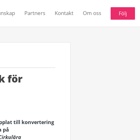
unskap
Partners
Kontakt
Om oss
Följ
k för
plat till konvertering
a på
Cirkulära