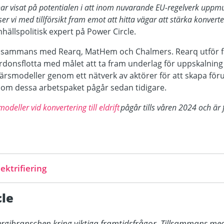
ar visat på potentialen
i
att inom nuvarande
EU-
regelverk
uppmu
er vi med tillförsikt fram emot att hitta vägar att stärka konvert
hällspolitisk expert på Power Circle.
llsammans med Rearq, MatHem och Chalmers. Rearq utför fa
rdonsflotta med målet att ta fram underlag för uppskalni
färsmodeller genom ett nätverk av aktörer för att skapa föru
nom dessa arbetspaket pågår sedan tidigare.
odeller vid konvertering till eldrif
t
pågår tills våren 2024 och är
ektrifiering
le
rgibranschen kring viktiga framtidsfrågor. Tillsammans med