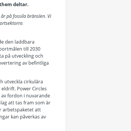
them deltar.
år på fossila bränslen. Vi
portsektorns
dde den laddbara
portmålen till 2030
ta på utveckling
och
vertering av befintliga
ch utveckla cirkulära
eldrift.
Power Circles
g av fordon i nuvarande
lag att tas fram som är
r arbetspaketet att
ningar kan påverkas
av