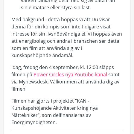
varken tänka sig dela med sig av data från
sin elmätare eller styra sin last.
Med bakgrund i detta hoppas vi att Du visar
denna för din kompis som inte tidigare visat
intresse för sin livsnödvändiga el. Vi hoppas även
att energibolag och andra i branschen ser detta
som en film att använda sig av i
kunskapshöjande ändamål.
Idag, fredag den 4 september, kl. 12:00 släpps
filmen på
Power Circles nya Youtube-kanal
samt
via Mynewsdesk. Välkommen att använda dig av
filmen!
Filmen har gjorts i projektet ”KAN -
Kunskapshöjande Aktiviteter kring nya
Nättekniker”, som delfinansieras av
Energimyndigheten.