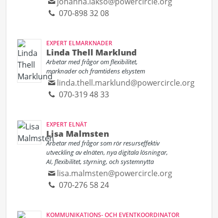
johanna.lakso@powercircle.org
070-898 32 08
EXPERT ELMARKNADER
Linda Thell Marklund
Arbetar med frågor om flexibilitet,
marknader och framtidens elsystem
linda.thell.marklund@powercircle.org
070-319 48 33
EXPERT ELNÄT
Lisa Malmsten
Arbetar med frågor som rör resurseffektiv
utveckling av elnäten, nya digitala lösningar,
AI, flexibilitet, styrning, och systemnytta
lisa.malmsten@powercircle.org
070-276 58 24
KOMMUNIKATIONS- OCH EVENTKOORDINATOR