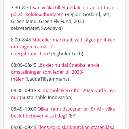
7:30–8:30
Kan vi åka till Almedalen utan att tära
på vår koldioxidbudget?
(Region Gotland, St1,
Green Mind, Green Fly Fund, 2030-
sekreteriatet, Swedavia)
8:00–8:45
Stat eller marknad, vad säger politiken
om vägen framåt för
energibranschen?
(Sigholm Tech)
08:00–08:45
Lös det nu då! Snabba, enkla
omställningar som leder till 2030-
målen
(LaddaTillsammans)
08:30–09:15
Klimatpolitiken efter 2026: vad krävs
nu?
(Sustainable Innovation)
08:45–10:00
Olika framtidsscenarier för AI – vilka
beslut behöver vi ta i dag?
(EY)
09:00–09:45
Elens gordiska knut: kan staten låsa