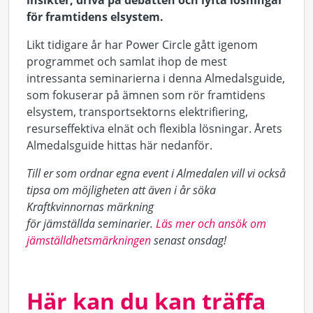
insikter, driva på debatten och lyfta lösningar
för framtidens elsystem.
Likt tidigare år har Power Circle gått igenom
programmet och samlat ihop de mest
intressanta seminarierna i denna Almedalsguide,
som fokuserar på ämnen som rör framtidens
elsystem, transportsektorns elektrifiering,
resurseffektiva elnät och flexibla lösningar. Årets
Almedalsguide hittas här nedanför.
Till er som ordnar egna event i Almedalen vill vi också
tipsa om möjligheten att även i år söka
Kraftkvinnornas märkning
för jämställda seminarier.
Läs mer och ansök om
jämställdhetsmärkningen
senast onsdag!
Här kan
du
kan
träffa