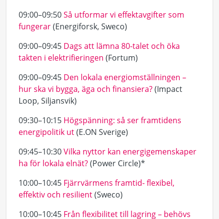
09:00–09:50
Så utformar vi effektavgifter som
fungerar
(Energiforsk, Sweco)
09:00–09:45
Dags att lämna 80-talet och öka
takten i elektrifieringen
(Fortum)
09:00–09:45
Den lokala energiomställningen –
hur ska vi bygga, äga och finansiera?
(Impact
Loop, Siljansvik)
09:30–10:15
Högspänning: så ser framtidens
energipolitik ut
(E.ON Sverige)
09:45–10:30
Vilka nyttor kan energigemenskaper
ha för lokala elnät?
(Power Circle)*
10:00–10:45
Fjärrvärmens framtid- flexibel,
effektiv och resilient
(Sweco)
10:00–10:45
Från flexibilitet till lagring – behövs