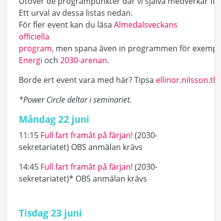
Utöver de programpunkter där vi själva medverkar finns
Ett urval av dessa listas nedan.
För fler event kan du läsa
Almedalsveckans
officiella
program
,
men spana även in programmen för exempe
Energi
och
2030-arenan
.
Borde ert event vara med här? Tipsa
ellinor.nilsson.t
*Power Circle deltar i seminariet.
Måndag 22 juni
11:15
Full fart framåt på färjan!
(2030-
sekretariatet) OBS anmälan krävs
14:45
Full fart framåt på färjan!
(2030-
sekretariatet)* OBS anmälan krävs
Tisdag 23 juni