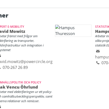
ner
PERT E-MOBILITY
STATISTI
avid Mowitz
Hampu
betar främst med frågor om
Arbetar m
ektrifiering av transporter,
olika proj
ddinfrastruktur och integration i
statistik E
systemet
hampus
avid.mowitz@powercircle.org
070-
070-267 26 89
MHÄLLSPOLITIK OCH POLICY
sak Vencu Öhrlund
betar med elektrifieringen ur ett policy-
h samhällsutvecklingsperspektiv, samt
terna relationer och remisser.