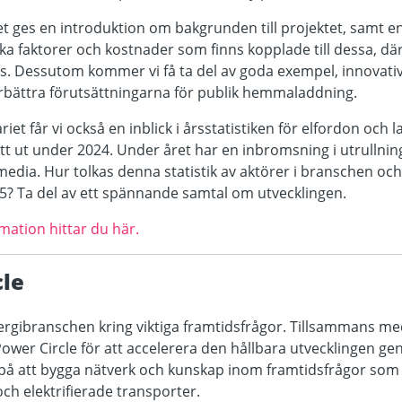
t ges en introduktion om bakgrunden till projektet, samt 
ilka faktorer och kostnader som finns kopplade till dessa, d
. Dessutom kommer vi få ta del av goda exempel, innovati
förbättra förutsättningarna för publik hemmaladdning.
iet får vi också en inblick i årsstatistiken för elfordon och 
tt ut under 2024. Under året har en inbromsning i utrullni
i media. Hur tolkas denna statistik av aktörer i branschen oc
25? Ta del av ett spännande samtal om utvecklingen.
ation hittar du här.
le
ergibranschen kring viktiga framtidsfrågor. Tillsammans me
ower Circle för att accelerera den hållbara utvecklingen gen
på att bygga nätverk och kunskap inom framtidsfrågor som 
 och elektrifierade transporter.