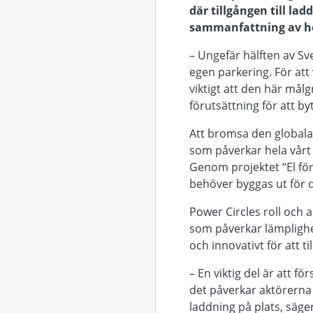
där tillgången till l
sammanfattning av hel
– Ungefär hälften av Sv
egen parkering. För att
viktigt att den här målg
förutsättning för att by
Att bromsa den globala 
som påverkar hela vårt 
Genom projektet “El för
behöver byggas ut för 
Power Circles roll och 
som påverkar lämplighet
och innovativt för att t
– En viktig del är att f
det påverkar aktörerna i
laddning på plats, säge