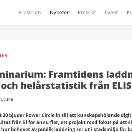
Pressrum
Nyheter
Presskit
Event
K
TER
inarium: Framtidens laddn
och helårstatistik från ELIS
0:30 bjuder Power Circle in till ett kunskapshöjande digi
ltat från El för ännu fler, ett projekt med fokus på att 
hur behovet av publik laddning ser ut i stadsmiljö för b