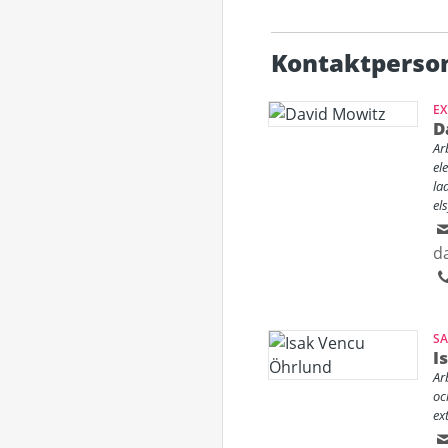
Kontaktperso
EX
D
Ar
el
la
el
d
SA
I
Ar
oc
ex