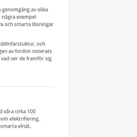
en genomgång av olika
är några exempel
va och smarta lösningar
laddinfarstuktur, och
ngen av fordon noterats
h vad ser de framför sig
d våra cirka 100
om elektrifiering.
smarta elnät,