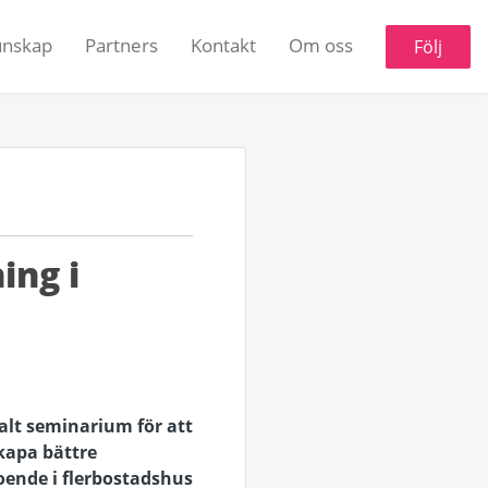
unskap
Partners
Kontakt
Om oss
Följ
ing i
talt seminarium för att
skapa bättre
oende i flerbostadshus