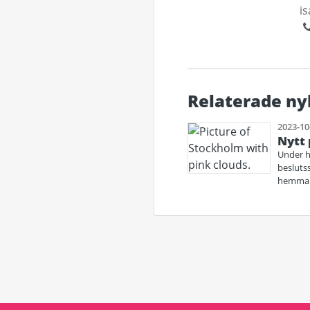
i
Relaterade ny
2023-10
Nytt 
Under hö
beslutss
hemmala