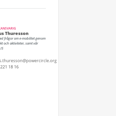
KANSVARIG
s Thuresson
ed frågor om e-mobilitet genom
ekt och aktiviteter, samt vår
LIS
.thuresson@powercircle.org
221 18 16