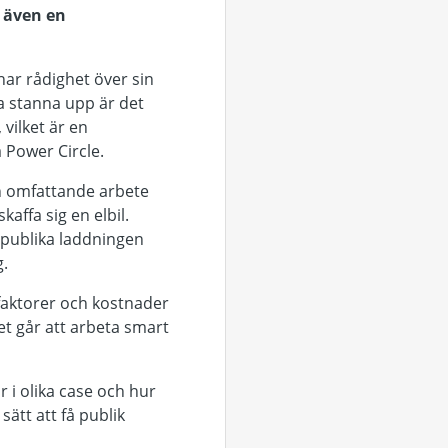
 även en
har rådighet över sin
ka stanna upp är det
 vilket är en
å Power Circle.
ch omfattande arbete
affa sig en elbil.
 publika laddningen
g.
 faktorer och kostnader
et går att arbeta smart
r i olika case och hur
sätt att få publik