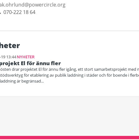
sak.ohrlund@powercircle.org
070-222 18 64
heter
-19 13:44
NYHETER
projekt El för ännu fler
sten drar projektet El för ännu fler igång, ett stort samarbetsprojekt med m
tödsverktyg för etablering av publik laddning i städer och för boende i flerbo
ddning är begränsad...