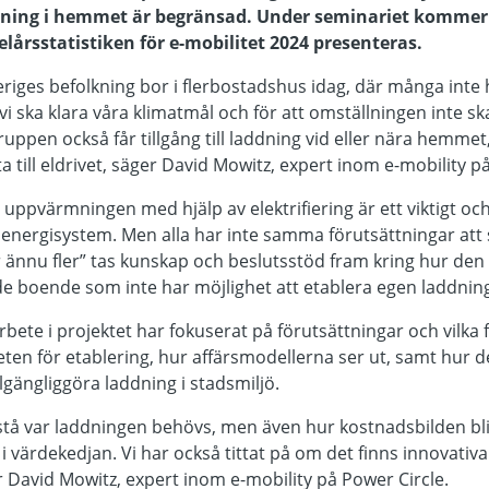
addning i hemmet är begränsad. Under seminariet kommer
årsstatistiken för e-mobilitet 2024 presenteras.
eriges befolkning bor i flerbostadshus idag, där många inte 
 vi ska klara våra klimatmål och för att omställningen inte s
ruppen också får tillgång till laddning vid eller nära hemmet,
ta till eldrivet, säger David Mowitz, expert inom e-mobility p
uppvärmningen med hjälp av elektrifiering är ett viktigt o
energisystem. Men alla har inte samma förutsättningar att sk
 ännu fler” tas kunskap och beslutsstöd fram kring hur den
de boende som inte har möjlighet att etablera egen laddnin
arbete i projektet har fokuserat på förutsättningar och vilka
en för etablering, hur affärsmodellerna ser ut, samt hur d
illgängliggöra laddning i stadsmiljö.
örstå var laddningen behövs, men även hur kostnadsbilden bli
 värdekedjan. Vi har också tittat på om det finns innovativa 
r David Mowitz, expert inom e-mobility på Power Circle.