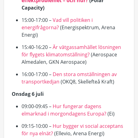
effektproblemet – och hur?
(Polar
Capacity)
15:00-17:00 –
Vad vill politiken i
energifrågorna?
(Energispektrum, Arena
Energi)
15:40-16:20 –
Är vätgassamhället lösningen
för flygets klimatomställning?
(Aerospace
Almedalen, GKN Aerospace)
16:00-17:00 –
Den stora omställningen av
transportkedjan
(OKQ8, Skellefteå Kraft)
Onsdag 6 juli
09:00-09:45 –
Hur fungerar dagens
elmarknad i morgondagens Europa?
(
Ei
)
09:15-10:00 –
Hur bygger vi social acceptans
för nya elnät?
(
Ellevio
, Arena Energi)