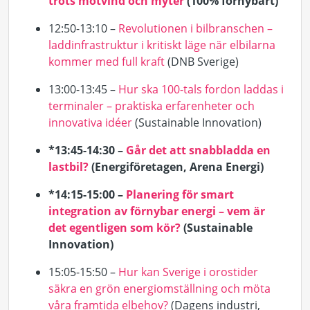
trots motvind och myter
(100% förnybart)
12:50-13:10 –
Revolutionen i bilbranschen –
laddinfrastruktur i kritiskt läge när elbilarna
kommer med full kraft
(DNB Sverige)
13:00-13:45 –
Hur ska 100-tals fordon laddas i
terminaler – praktiska erfarenheter och
innovativa idéer
(
Sustainable
Innovation)
*13:45-14:30 –
Går det att snabbladda en
lastbil?
(Energiföretagen, Arena Energi)
*14:15-15:00 –
Planering för smart
integration av förnybar energi – vem är
det egentligen som kör?
(Sustainable
Innovation)
15:05-15:50 –
Hur kan Sverige i orostider
säkra en grön energiomställning och möta
våra framtida elbehov?
(Dagens industri,