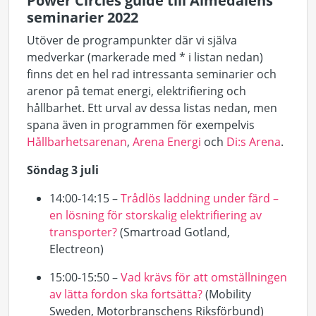
Power Circles guide till Almedalens
seminarier 2022
Utöver de programpunkter där vi själva
medverkar (markerade med * i listan nedan)
finns det en hel rad intressanta seminarier och
arenor på temat energi, elektrifiering och
hållbarhet. Ett urval av dessa listas nedan, men
spana även in programmen för exempelvis
Hållbarhetsarenan
,
Arena Energi
och
Di:s
Arena
.
Söndag 3 juli
14:00-14:15 –
Trådlös laddning under färd –
en lösning för storskalig elektrifiering av
transporter?
(Smartroad Gotland,
Electreon
)
15:00-15:50 –
Vad krävs för att omställningen
av lätta fordon ska fortsätta?
(
Mobility
Sweden, Motorbranschens Riksförbund)