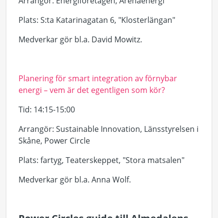
Arrangör:
Energiföretagen, Arenaenergi
Plats:
S:ta Katarinagatan 6, "Klosterlängan"
Medverkar gör bl.a. David
Mowitz
.
Planering för smart integration av förnybar
energi – vem är det egentligen som kör?
Tid
: 14:15-15:00
Arrangör
:
Sustainable
Innovation
, Länsstyrelsen i
Skåne, Power
Circle
Plats
: fartyg, Teaterskeppet, "Stora matsalen"
Medverkar gör bl.a. Anna Wolf.