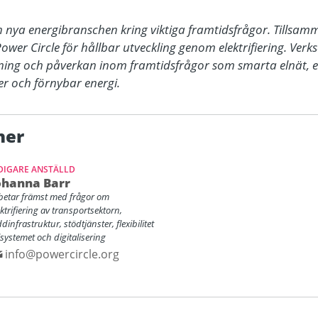
 nya energibranschen kring viktiga framtidsfrågor. Tillsam
ower Circle för hållbar utveckling genom elektrifiering. Verk
ning och påverkan inom framtidsfrågor som smarta elnät, en
er och förnybar energi.
ner
DIGARE ANSTÄLLD
ohanna Barr
betar främst med frågor om
ektrifiering av transportsektorn,
ddinfrastruktur, stödtjänster, flexibilitet
elsystemet och digitalisering
info@powercircle.org