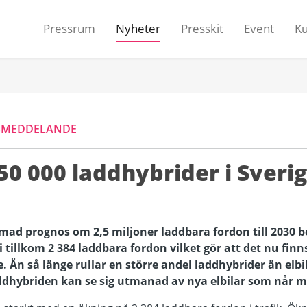
Pressrum
Nyheter
Presskit
Event
K
SMEDDELANDE
 50 000 laddhybrider i Sveri
ad prognos om 2,5 miljoner laddbara fordon till 2030 
i tillkom 2 384 laddbara fordon vilket gör att det nu fin
ige. Än så länge rullar en större andel laddhybrider än el
ddhybriden kan se sig utmanad av nya elbilar som når 