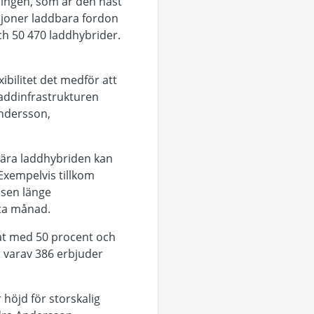
kningen, som är den näst
ljoner laddbara fordon
och 50 470 laddhybrider.
ibilitet det medför att
 laddinfrastrukturen
Andersson,
ulära laddhybriden kan
Exempelvis tillkom
 sen länge
ta månad.
at med 50 procent och
 varav 386 erbjuder
 höjd för storskalig