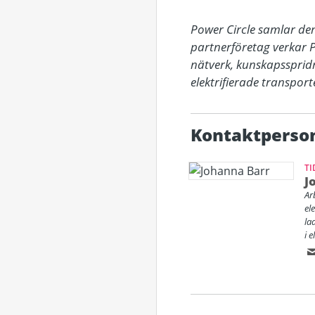
Power Circle samlar den
partnerföretag verkar P
nätverk, kunskapssprid
elektrifierade transport
Kontaktperso
TI
J
Ar
el
la
i 