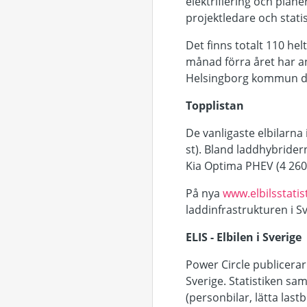
elektrifiering och plan
projektledare och stati
Det finns totalt 110 he
månad förra året har an
Helsingborg kommun där
Topplistan
De vanligaste elbilarna 
st). Bland laddhybrider
Kia Optima PHEV (4 260 
På nya
www.elbilsstatist
laddinfrastrukturen i Sv
ELIS - Elbilen i Sverige
Power Circle publicerar
Sverige. Statistiken sa
(personbilar, lätta last