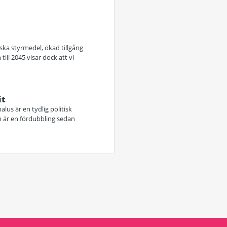
iska styrmedel, ökad tillgång
ill 2045 visar dock att vi
it
lus är en tydlig politisk
tan är en fördubbling sedan