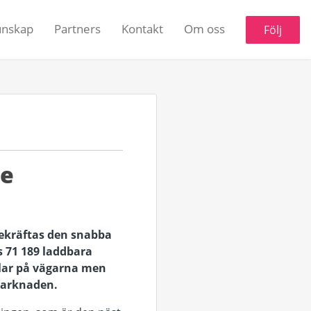
unskap
Partners
Kontakt
Om oss
Följ
ge
bekräftas den snabba
ns 71 189 laddbara
bilar på vägarna men
marknaden.