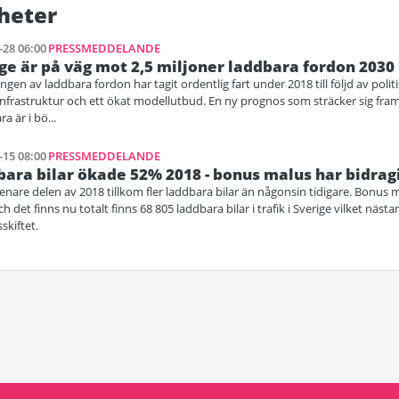
heter
-28 06:00
PRESSMEDDELANDE
ge är på väg mot 2,5 miljoner laddbara fordon 2030
ngen av laddbara fordon har tagit ordentlig fart under 2018 till följd av polit
dinfrastruktur och ett ökat modellutbud. En ny prognos som sträcker sig fram t
a är i bö...
-15 08:00
PRESSMEDDELANDE
ara bilar ökade 52% 2018 - bonus malus har bidrag
nare delen av 2018 tillkom fler laddbara bilar än någonsin tidigare. Bonus ma
ch det finns nu totalt finns 68 805 laddbara bilar i trafik i Sverige vilket näs
sskiftet.