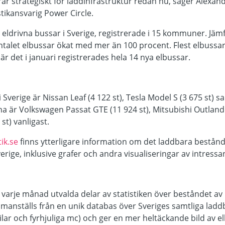
erar strategiskt för laddinfrastruktur redan nu, säger Alexa
stikansvarig Power Circle.
lt eldrivna bussar i Sverige, registrerade i 15 kommuner. 
talet elbussar ökat med mer än 100 procent. Flest elbussar (1
 det i januari registrerades hela 14 nya elbussar.
i Sverige är Nissan Leaf (4 122 st), Tesla Model S (3 675 st) 
na är Volkswagen Passat GTE (11 924 st), Mitsubishi Outland
st) vanligast.
ik.se
finns ytterligare information om det laddbara bestån
erige, inklusive grafer och andra visualiseringar av intressant
 varje månad utvalda delar av statistiken över beståndet av 
mmanställs från en unik databas över Sveriges samtliga lad
bilar och fyrhjuliga mc) och ger en mer heltäckande bild av el