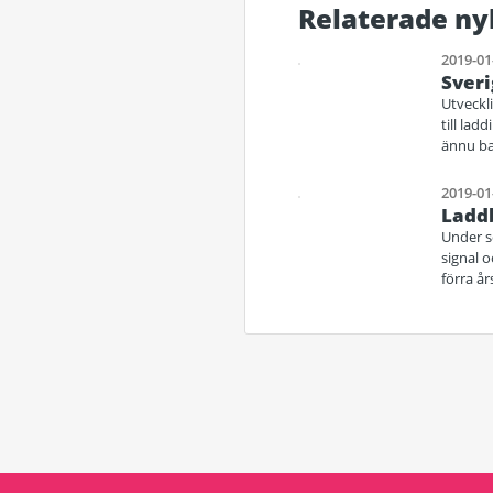
Relaterade ny
2019-01
Sveri
Utveckli
till lad
ännu bar
2019-01
Laddb
Under se
signal o
förra år