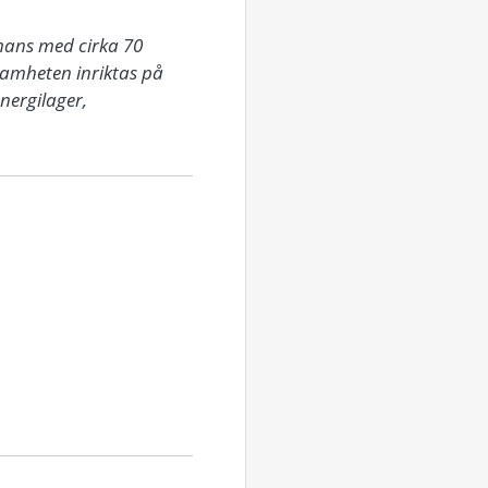
mans med cirka 70 
samheten inriktas på 
ergilager, 