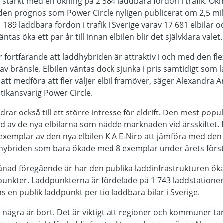
s starkt med en ökning på 2 384 laddbara fordon i trafik. Ö
 den prognos som Power Circle nyligen publicerat om 2,5 mi
71 189 laddbara fordon i trafik i Sverige varav 17 681 elbilar 
as öka ett par år till innan elbilen blir det självklara valet.
fortfarande att laddhybriden är attraktiv i och med den flex
per av bränsle. Elbilen väntas dock sjunka i pris samtidigt som
att medföra att fler väljer elbil framöver, säger Alexandra 
stikansvarig Power Circle.
drar också till ett större intresse för eldrift. Den mest pop
d av de nya elbilarna som nådde marknaden vid årsskiftet. 
exemplar av den nya elbilen KIA E-Niro att jämföra med den
ybriden som bara ökade med 8 exemplar under årets förs
ad föregående år har den publika laddinfrastrukturen ök
punkter. Laddpunkterna är fördelade på 1 743 laddstationer
s en publik laddpunkt per tio laddbara bilar i Sverige.
 några år bort. Det är viktigt att regioner och kommuner tar