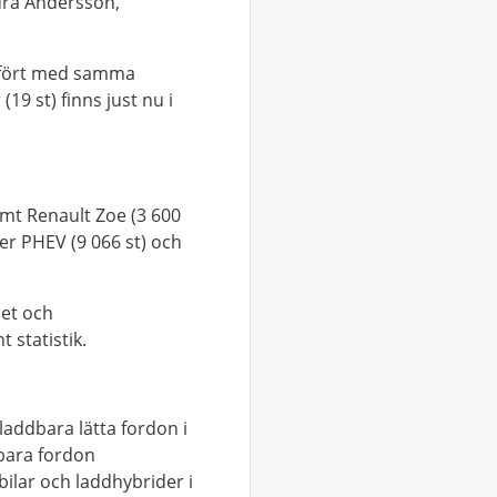
ndra Andersson,
Jämfört med samma
9 st) finns just nu i
samt Renault Zoe (3 600
er PHEV (9 066 st) och
det och
 statistik.
laddbara lätta fordon i
dbara fordon
bilar och laddhybrider i