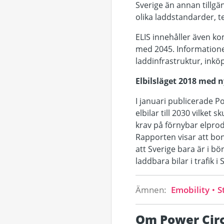
Sverige än annan tillgän
olika laddstandarder, te
ELIS innehåller även ko
med 2045. Informatione
laddinfrastruktur, inkö
Elbilsläget 2018 med 
I januari publicerade 
elbilar till 2030 vilket
krav på förnybar elprod
Rapporten visar att bo
att Sverige bara är i bö
laddbara bilar i trafik 
Ämnen:
Emobility
St
Om Power Circ