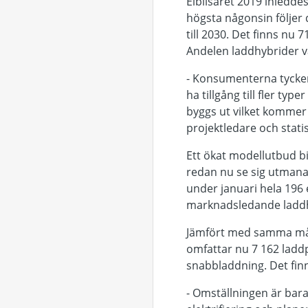
Elbilsåret 2019 inledde
högsta någonsin följer
till 2030. Det finns nu 
Andelen laddhybrider vänt
- Konsumenterna tycker 
ha tillgång till fler ty
byggs ut vilket kommer 
projektledare och stati
Ett ökat modellutbud bi
redan nu se sig utmana
under januari hela 196 
marknadsledande laddh
Jämfört med samma mån
omfattar nu 7 162 ladd
snabbladdning. Det finn
- Omställningen är bara