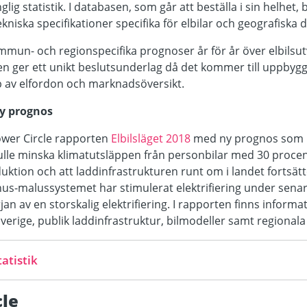
glig statistik. I databasen, som går att beställa i sin helhet,
kniska specifikationer specifika för elbilar och geografiska da
mmun- och regionspecifika prognoser år för år över elbilsutv
n ger ett unikt beslutsunderlag då det kommer till uppbygg
p av elfordon och marknadsöversikt.
ny prognos
Power Circle rapporten
Elbilsläget 2018
med ny prognos som p
 skulle minska klimatutsläppen från personbilar med 30 procen
uktion och att laddinfrastrukturen runt om i landet fortsätte
nus-malussystemet har stimulerat elektrifiering under sena
rjan av en storskalig elektrifiering. I rapporten finns inform
i Sverige, publik laddinfrastruktur, bilmodeller samt regionala
atistik
le