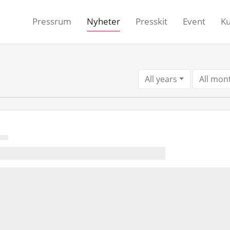
Pressrum
Nyheter
Presskit
Event
K
All years
All mon