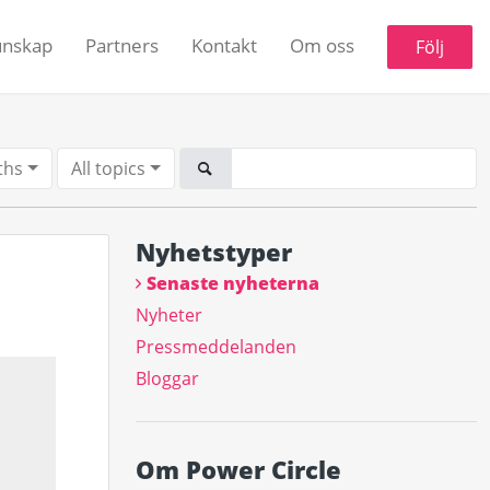
unskap
Partners
Kontakt
Om oss
Följ
ths
All topics
Nyhetstyper
Senaste nyheterna
Nyheter
Pressmeddelanden
Bloggar
Om Power Circle