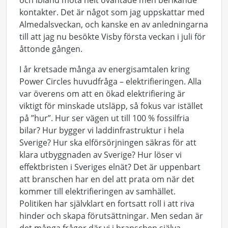
och ibland möta helt oväntade men berikande
kontakter. Det är något som jag uppskattar med
Almedalsveckan, och kanske en av anledningarna
till att jag nu besökte Visby första veckan i juli för
åttonde gången.
I år kretsade många av energisamtalen kring
Power Circles huvudfråga – elektrifieringen. Alla
var överens om att en ökad elektrifiering är
viktigt för minskade utsläpp, så fokus var istället
på ”hur”. Hur ser vägen ut till 100 % fossilfria
bilar? Hur bygger vi laddinfrastruktur i hela
Sverige? Hur ska elförsörjningen säkras för att
klara utbyggnaden av Sverige? Hur löser vi
effektbristen i Sveriges elnät? Det är uppenbart
att branschen har en del att prata om när det
kommer till elektrifieringen av samhället.
Politiken har självklart en fortsatt roll i att riva
hinder och skapa förutsättningar. Men sedan är