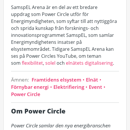
S
amspEL
Arena
är en del av ett
bredare
uppdrag
som Power
Circle
utför
för
Energimyndigheten,
som
syftar till att
nyttiggöra
och sprida kunskap från forsknings- och
innovationsprogrammet
SamspEL
, som samlar
Energimyndighetens insatser på
elsystemområdet.
Tidigare
SamspEL
Arena kan
ses på Power
Circles
YouTube
,
om teman
som
flexibilitet
,
solel
och
elnätets
digitaliserin
g
.
Ämnen:
Framtidens elsystem
Elnät
Förnybar energi
Elektrifiering
Event
Power Circle
Om Power Circle
Power Circle samlar den nya energibranschen 