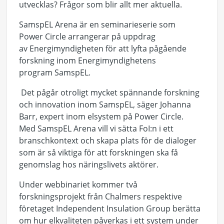
utvecklas?
Frågor som blir allt mer aktuella.
SamspEL Arena är en seminarieserie som
Power Circle arrangerar
på uppdrag
av
Energimyndigheten för att lyfta pågående
forskning inom Energimyndighetens
program SamspEL
.
Det pågår otroligt mycket spännande forskning
och innovation inom
SamspEL
, säger Johanna
Barr, expert
inom elsystem
på Power Circle.
Med SamspEL Arena vill vi sätta
FoI
:
n
i
ett
branschkontext
och skapa
plats för de dialoger
som är så viktiga för att forskningen ska få
genomslag
hos
näringslivets
aktörer.
Under
webbinariet
kommer
två
forskningsprojekt från
Chalmers respektive
företaget
Independent
Insulation
Group
berätta
om
hur
elkvaliteten
påverkas
i ett system under