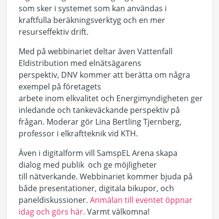
som sker i systemet
som kan
använda
s
i
kraftfulla beräkningsverktyg och en mer
resurseffektiv drift.
Med på
webb
inariet
delt
ar
även Vattenfall
Eldistribution
med
elnätsägarens
perspektiv
,
DNV
kommer
att
berätta om
några
exempel på företagets
arbete
inom
elkvalitet
och
Energimyndigheten
ger
inledande
och tankeväckande perspektiv på
frågan.
Moderar
gör Lina
Bertling
Tjernberg,
professor
i elkraftteknik vid KTH
.
Även i digitalform vill SamspEL Arena skapa
d
ialog
me
d
publik
och
ge möjligheter
till
nä
t
verkande
.
W
ebbinariet
kommer bjuda på
både presentationer, digitala bikupor, och
paneldiskussioner.
Anmälan till eventet öppnar
idag och görs här.
Varmt välkomna!