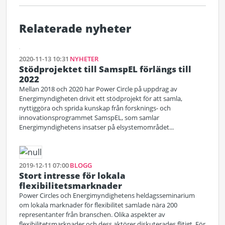
Relaterade nyheter
2020-11-13 10:31
NYHETER
Stödprojektet till SamspEL förlängs till
2022
Mellan 2018 och 2020 har Power Circle på uppdrag av
Energimyndigheten drivit ett stödprojekt för att samla,
nyttiggöra och sprida kunskap från forsknings- och
innovationsprogrammet SamspEL, som samlar
Energimyndighetens insatser på elsystemområdet...
2019-12-11 07:00
BLOGG
Stort intresse för lokala
flexibilitetsmarknader
Power Circles och Energimyndighetens heldagsseminarium
om lokala marknader för flexibilitet samlade nära 200
representanter från branschen. Olika aspekter av
flexibilitetsmarknader och dess aktörer diskuterades flitigt. För