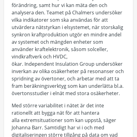
förändring
, samt hur vi kan mäta den och
analysera den
.
Teamet på Chalmers
undersöker
vilka indikatorer som ska användas för att
utvärdera nätstyrkan i elsystemet, när storskalig
synkron kraftproduktion utgör en mindre andel
av systemet och mängden enheter som
använder kraftelektronik, såsom solceller,
vindkraftverk och
HVDC
,
ökar.
Independent
Insulation
Group
undersöker
inverkan av olika osäkerheter på resonanser och
spridning av övertoner, och arbetar med att ta
fram beräkningsverktyg som kan underlätta bl.a.
övertonsstudier i elnät med stora osäkerheter
.
Med större
variabilitet i nätet är det
inte
rationellt att bygga nät för att hantera
alla
extrem
situationer som kan uppstå
, säger
Johanna Barr
.
Samtidigt har vi i och med
digitaliseringen större tillgång på data om vad