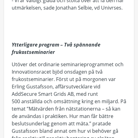
- Vi är väldigt glada och stolta över att få den här
utmärkelsen, sade Jonathan Selbie, vd Univrses.
Ytterligare program – Två spännande
frukostseminarier
Utöver det ordinarie seminarieprogrammet och
Innovationsracet bjöd onsdagen på två
frukostseminarier. Först ut på morgonen var
Erling Gustafsson, affärsutvecklare vid
AddSecure Smart Grids AB, med runt
500 anställda och omsättning kring en miljard. På
temat ”Mätvärden från nätstationerna – så kan
de användas i praktiken. Hur man får bättre
beslutsunderlag genom att mäta.” pratade
Gustafsson bland annat om hur vi behöver gå