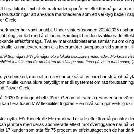
tt 
flera lokala 
flexibilitets
marknader 
uppnår en effektförmåga som är 
 förutsättningar att använda marknaderna som ett verktyg både i nätp
er 
Circle
.
tsmarknader
 har vuxit snabbt. Under vintersäsongen 2024/2025 uppha
rdubbling jämfört med året innan. 
Samtidigt har den kvalificerade effekt
ökande effektförmåga
.
 Två av marknadsplatserna samlar nu omkring
skulle 
kunna 
leverera om
 alla 
leverantörer avropa
de
s vid samma tillfä
 effektförmåga 
i MW 
på några olika lokala flexibilitetsmarknader. Mörkrosa vis
xibilitet kvalificerad för produkten 
MaxUsage
 som finns på vissa marknader, lj
 styrkebesked, men siffrorna visar också att vi bara har skrapa
t
 på y
som 
skulle kunna
 bidra betydligt mer till systemet
 om rätt förutsättning
 på Power 
Circle
.
t till år 2030 är mångdubbelt större. Genom att samla resurser som värm
g kan
 flera tu
sen MW
flexibilitet 
frigöras 
– en nivå som gör verklig skil
stor nytta. För Kinnekulle 
Flexmarknad
ökade 
effektförmågan inför den
 kan jämföra med deras 
abonnerade
 effekt mot överliggande när på 
det 17 kunder som står för 75 
procent
 av effektuttaget
 och de har därf