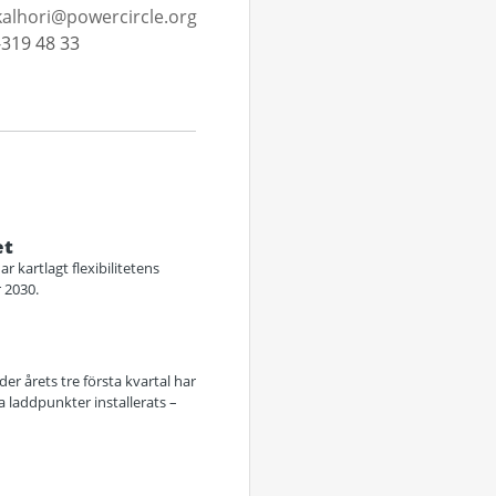
alhori@powercircle.org
319 48 33
et
r kartlagt flexibilitetens
 2030.
er årets tre första kvartal har
 laddpunkter installerats –