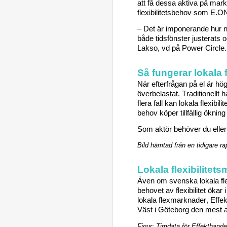
att få dessa aktiva på mar
flexibilitetsbehov som E.O
– 
Det är imponerande hur 
n
både tidsfönster justerats o
Lakso
, 
vd
på Power 
Circle
.
Så fungerar 
lokala
 
När efterfrågan på el är hög
överbelastat. 
Traditionellt h
flera fall kan l
okala flexibil
behov 
köper tillfällig öknin
Som aktör behöver du 
elle
Bild hämtad från en tidigare ra
Lokala flexibilitet
Även om s
venska 
lokala 
f
behovet av flexibilitet 
ökar i
lokala 
flexmarknader
, Effe
Väst 
i Göteborg 
den mest a
Figur: Timdata för Effekthande