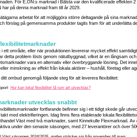
kn
ade
n.
 För E.
ON
:
s
 marknad i Bålsta var den kvalificerade effekten 2 M
N har 
på denna marknad fram till år 2029.
ätägarna arbetat för att möjliggöra större deltagande på sina markna
ch förslag på 
gemensamma produkter tagits fram
 för att underlätta 
flexibilitetmarknader
 i ett område, eller när produktionen 
levererar mycket effekt samtidigt
ar detta 
problem lösts
 genom nätutbyggnad, vilket är en långsam 
och
itetsmarknader
 vara en alternativ 
eller överbryggande 
lösning.
Det inne
g eller minskning av effekt från lokala aktörer – hushåll, företag eller a
r ditt ombud 
genomgå följande steg för att leverera flexibilitet:
pport
: 
Hur kan loka
l flexibilitet få rum att utvecklas?
smarknader utvecklas snabbt
lexibilitetsmarknader 
fortfarande 
befinner sig i ett tidigt skede går 
utvec
 takt med elektrifieringen
. 
Idag finns flera
 etablerade lokala 
flexibilitets
kthandel Väst
med 
två marknader
, 
samt 
Kinnekulle 
Flexmarknad
. Av
ktiva
 under den senaste säsongen
, med 27 leverantörer och 
över 50
l Väst säsongen 2024/2025, grafen sträcker sig från november till mars.