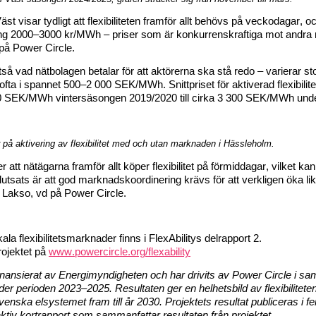
V
äst visar tydligt att 
flexibiliteten framför
allt behövs på
 veckodagar
, oc
ng 2000
–
3000 kr/MWh
 – p
riser som är konkurrenskraftiga mot andra
 på Power 
Circle
.
ltså vad nätbolagen betalar för att aktörerna ska stå redo – 
r ofta i spannet 500–2 000 SEK/MWh.
 Snittpriset för aktiverad flexibilite
50 SEK/MWh vintersäsongen 2019/2020
 till cirka 3 300 SEK/MWh un
r på aktivering av flexibilitet med och utan marknaden i Hässleholm.
er att nätägarna framför
allt köper flexibilitet på förmiddagar
, vilket ka
lutsats är att god marknadskoordinering krävs för att verkligen öka lik
 
Lakso
, vd på Power 
Circle
.
kala flexibilitetsmarknader finns i 
FlexAbilitys
 delrapport 2.
rojektet
 på 
www.powercircle.org/flexability
finansierat av Energimyndigheten och har drivits av Power 
Circle
 i s
der perioden 2023–2025. Resultaten ger en helhetsbild av flexibilitet
svenska elsystemet fram till år 2030. Projektets resultat publiceras i f
aktiv kortrapport som sammanfattar resultaten från projektet. 