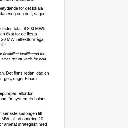
betydande för det lokala 
lanering och drift
, säger 
ndlades
 totalt
 8 800 MWh 
en ökat för de flesta 
 20 MW i effekt
förmåga
, 
lle.
ar
 flexibilitet kvalificerad för 
usrosa 
ger ett värde för hela 
tan. De
t finns redan idag en 
ar
 ges
, säger 
Elham
epumpar, elfordon, 
lnad för systemets balans 
 senaste säsongen till 
54 MW
, 
alltså
omkring
 10 
ör arbetat strategiskt med 