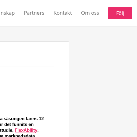
unskap
Partners
Kontakt
Om oss
Följ
ra
 säsongen fanns 
12 
r det funnits en 
studie
, 
FlexAbility
,
ga marknadsdata
. 