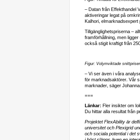
– 
Datan
 från Effekthandel 
aktivering
ar
 legat på omkri
Kalhori
, elmarknadsexpert
Tillgänglighetspriserna – al
framförhållning, men ligge
också 
stigit kraftigt 
från 2
Figur: Volymviktade snittprise
– 
Vi ser även i våra analys
för marknadsaktörer. 
Vår s
marknader
, säger Johanna
==
=
Länkar
: 
Fler insikter om lo
Du hittar alla
 resultat från 
p
Projektet 
FlexAbility
 är del
universitet och 
Plexigrid
 un
och sociala potential i det 
i höst släpps även en inter