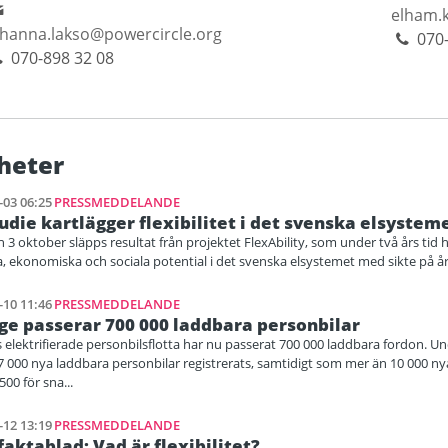
elham.k
ohanna.lakso@powercircle.org
070-
070-898 32 08
heter
-03 06:25
PRESSMEDDELANDE
udie kartlägger flexibilitet i det svenska elsystem
 3 oktober släpps resultat från projektet FlexAbility, som under två års tid ha
a, ekonomiska och sociala potential i det svenska elsystemet med sikte på år
-10 11:46
PRESSMEDDELANDE
ge passerar 700 000 laddbara personbilar
 elektrifierade personbilsflotta har nu passerat 700 000 laddbara fordon. Und
7 000 nya laddbara personbilar registrerats, samtidigt som mer än 10 000 nya
500 för sna...
-12 13:19
PRESSMEDDELANDE
faktablad: Vad är flexibilitet?