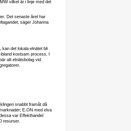
W vilket är i linje med det 
der
. D
e
t
 senaste året har 
deltagandet
, säger 
Johanna 
, kan det lokala elnätet bli 
 ibland kostsam 
process. 
I 
bär att elnätsbolag
vid 
ggregatorer
.
klingen 
snabbt framåt 
då
marknader
; 
E.ON
med 
elva 
 dessa 
var 
Effekthandel 
0
 resurser. 