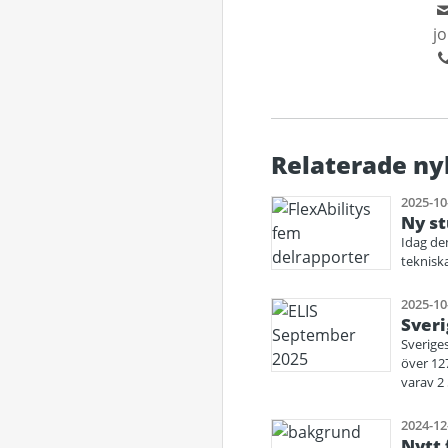
j
Relaterade ny
2025-10
Ny st
Idag den
teknisk
2025-10
Sveri
Sveriges
över 12
varav 2 
2024-12
Nytt 