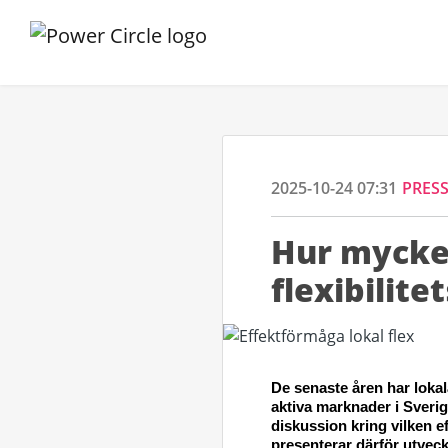
2025-10-24 07:31
PRES
Hur mycket
flexibilit
De senaste åren har 
lokal
aktiva marknader i Sveri
diskussion kring vilken ef
presentera
r
 därför 
utveck