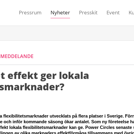
Pressrum
Nyheter
Presskit
Event
K
SMEDDELANDE
 effekt ger lokala
etsmarknader?
a flexibilitetsmarknader utvecklats på flera platser i Sverige
.
 För
ge och inför kommande säsong ökar antalet. 
Som ny 
företeelse
ha
fekt
 lokala flexibilitetsmarknader kan ge
. 
Power 
Circles
 senaste 
lingen av olika marknaders effektförmåga
 tillsammans med 
övri