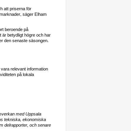
h att priserna för 
 marknader, säger 
Elham
varierar stort beroende på 
t 
ä
r betydligt högre och 
har 
der den senaste säsongen. 
n vara relevant information 
viditeten på 
lokala 
amverkan med Uppsala 
ens tekniska, ekonomiska 
em delrapporter, och senare 