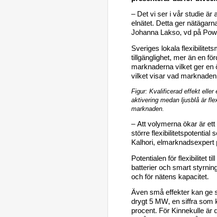
– 
Det vi ser i vår studie är a
elnätet. 
Detta ger nätägarna
Johanna 
Lakso
, 
vd
 på Pow
Sveriges lokala flexibilite
tillgänglighet, mer än en fö
marknaderna vilket ger en 
vilket
 visar vad marknaden 
Figur: 
Kvalificerad effekt eller
aktivering medan ljusblå
 är fle
marknaden.
– Att volymerna ökar är ett
större
 flexibilitet
spotential
 
Kalhori
, elmarknadsexpert
Potentialen för flexibilite
batterier och smart styrnin
och för nätens kapacitet. 
Även små 
effekter kan
 ge 
drygt 5 MW, en siffra som
procent
.
För 
Kinnekulle
 är 