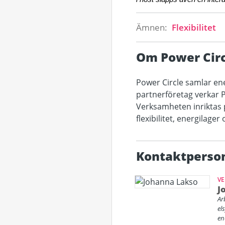
Ämnen:
Flexibilitet
Om Power Circ
Power Circle samlar en
partnerföretag verkar P
Verksamheten inriktas 
flexibilitet, energilager
Kontaktperso
VE
J
Ar
el
en