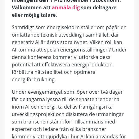
intelligens den 11-12 november i Stockholm.
Välkommen att
anmäla dig
som deltagare
eller möjlig talare.
Samtidigt som energisektorn ställer om pågår en
omfattande teknisk utveckling i samhället, där
generativ AI är årets stora nyhet. Vilken roll kan
AI komma att spela i energiomställningen? Under
denna konferens kommer vi utforska dess
potential att effektivisera energiproduktion,
förbättra nätstabilitet och optimera
energiförbrukning.
Under evengemanget som löper över två dagar
får deltagarna lyssna till de senaste trenderna
inom AI och energi, ta del av framgångsrika
utvecklingsprojekt och diskutera de utmaningar
som branschen står inför. Tillsammans med
experter och ledare från olika branscher
kommer vi att djupdyka i hur AI kan användas för