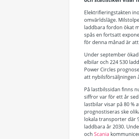
och statistiken visar 
Elektrifieringstakten i
omvärldsläge. Milstolp
laddbara fordon ökat me
spås en fortsatt exponen
för denna månad är att d
Under september ökade 
elbilar och 224 530 lad
Power Circles prognoser
att nybilsförsäljningen
På lastbilssidan finns 
siffror var för ett år s
lastbilar visar på 80 % 
prognostiseras ske olika
lokala transporter där 
laddbara år 2030. Und
och
Scania
kommunicerat