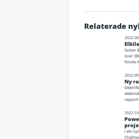
Relaterade ny
2022-08
Elbil
Sedan år
över 38
fossila 
2022-09
Ny ra
Elektrif
elektri
rapport
2022-10
Power
proj
I ett n
Chalmer