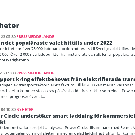
heter
-23 05:30
PRESSMEDDELANDE
en det populäraste valet hittills under 2022
sskiftet har över 75 000 laddbara fordon adderats till Sveriges elektrifiera
0 000. Över 2 000 nya laddpunkter har installerats och elbilen är populärar
motsvarigheter n...
-12 05:00
PRESSMEDDELANDE
pport kring effektbehovet från elektrifierade tran
ieringen av transportsektorn är ett faktum. Till år 2030 kan mer än varannan n
sk och detta kommer ställa krav på såväl laddinfrastruktur som elnät. Power C
 med prognoser över ut...
-04 10:30
NYHETER
 Circle undersöker smart laddning för kommersiell
ekt
ytt demonstrationsprojekt analyserar Power Circle, tillsammans med Rearq, 
s, potentialen och möjligheterna med en delad laddinfrastruktur för kommer