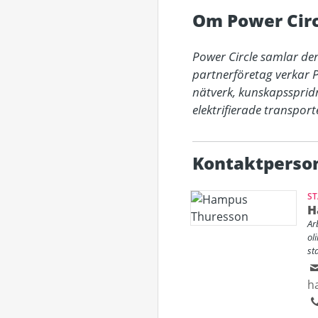
Om Power Circ
Power Circle samlar den
partnerföretag verkar P
nätverk, kunskapssprid
elektrifierade transport
Kontaktperso
ST
H
Ar
ol
sta
h