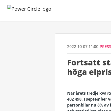
2022-10-07 11:00
PRES
Fortsatt s
höga elpri
När årets tredje kvart
402 498. I september v
personbilar nu 8% av 