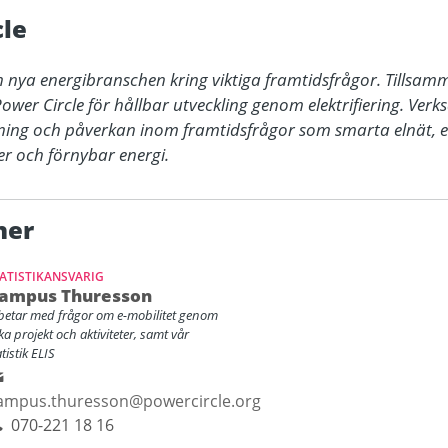
le
 nya energibranschen kring viktiga framtidsfrågor. Tillsam
ower Circle för hållbar utveckling genom elektrifiering. Verk
ning och påverkan inom framtidsfrågor som smarta elnät, en
er och förnybar energi.
ner
ATISTIKANSVARIG
ampus Thuresson
betar med frågor om e-mobilitet genom
ika projekt och aktiviteter, samt vår
tistik ELIS
ampus.thuresson@powercircle.org
070-221 18 16