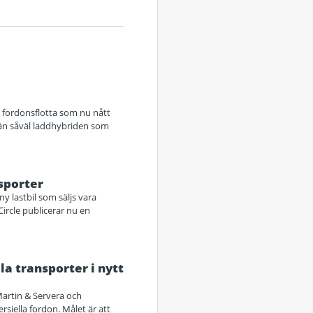
de fordonsflotta som nu nått
e än såväl laddhybriden som
sporter
y lastbil som säljs vara
ircle publicerar nu en
a transporter i nytt
Martin & Servera och
siella fordon. Målet är att