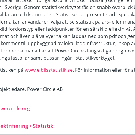
bilar, lätta och tunga lastbilar, mc och bussar) och ger en 
r i Sverige. Genom statistikverktyget fås en snabb överblick
skilda län och kommuner. Statistiken är presenterad i sju ol
erna kan användaren välja att se statistik på års- eller måna
kild fordonstyp eller laddpunkter för en särskild effektnivå.
rmat och även själva vyerna kan laddas ned som pdf och ger 
kommer till uppbyggnad av lokal laddinfrastruktur, inköp a
 för denna månad är att Power Circles långsiktiga prognose
unga lastbilar samt bussar ingår i statistikverktyget.
tistiken på
www.elbilsstatistik.se
. För information eller för at
ektledare, Power Circle AB
ercircle.org
ektrifiering
Statistik