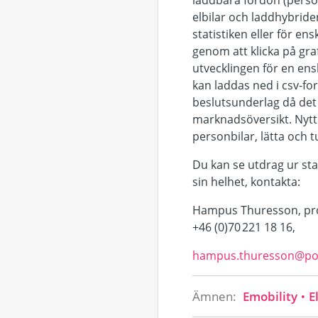
laddbara fordon (person
elbilar och laddhybride
statistiken eller för en
genom att klicka på graf
utvecklingen för en ens
kan laddas ned i csv-fo
beslutsunderlag då det 
marknadsöversikt. Nytt
personbilar, lätta och t
Du kan se utdrag ur sta
sin helhet, kontakta:
Hampus Thuresson, proj
+46 (0)70 221 18 16,
hampus.thuresson@pow
Ämnen:
Emobility
El