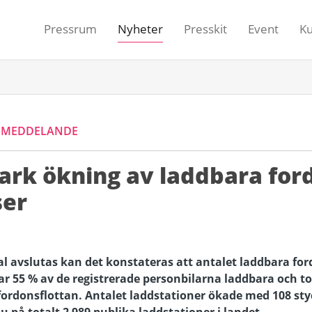
Pressrum
Nyheter
Presskit
Event
K
SMEDDELANDE
tark ökning av laddbara for
ser
al avslutas kan det konstateras att antalet laddbara for
ar 55 % av de registrerade personbilarna laddbara och t
fordonsflottan. Antalet laddstationer ökade med 108 s