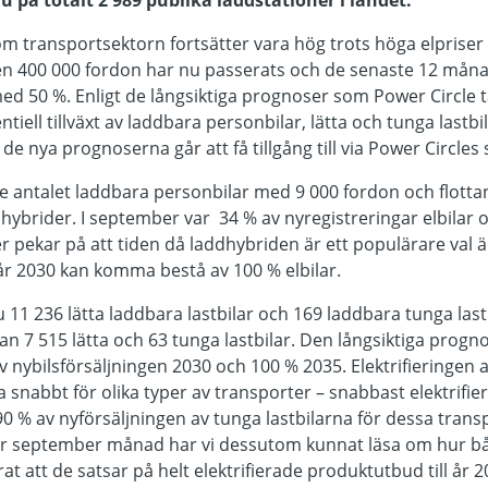
nu på totalt 2 989 publika laddstationer i landet.
nom transportsektorn fortsätter vara hög trots höga elprise
en 400 000 fordon har nu passerats och de senaste 12 måna
d 50 %. Enligt de långsiktiga prognoser som Power Circle t
tiell tillväxt av laddbara personbilar, lätta och tunga lastb
e nya prognoserna går att få tillgång till via Power Circles 
antalet laddbara personbilar med 9 000 fordon och flottan
dhybrider. I september var 34 % av nyregistreringar elbilar 
 pekar på att tiden då laddhybriden är ett populärare val än
 år 2030 kan komma bestå av 100 % elbilar.
nu 11 236 lätta laddbara lastbilar och 169 laddbara tunga las
edan 7 515 lätta och 63 tunga lastbilar. Den långsiktiga progn
av nybilsförsäljningen 2030 och 100 % 2035. Elektrifieringen a
 snabbt för olika typer av transporter – snabbast elektrifie
90 % av nyförsäljningen av tunga lastbilarna för dessa trans
er september månad har vi dessutom kunnat läsa om hur 
 att de satsar på helt elektrifierade produktutbud till år 2