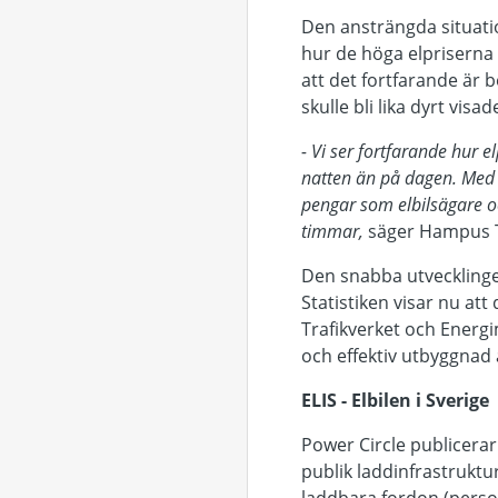
Den ansträngda situatio
hur de höga elpriserna
att det fortfarande är be
skulle bli lika dyrt vis
- Vi ser fortfarande hur 
natten än på dagen. Med e
pengar som elbilsägare oc
timmar,
säger Hampus T
Den snabba utvecklingen
Statistiken visar nu att
Trafikverket och Energ
och effektiv utbyggnad 
ELIS - Elbilen i Sverige
Power Circle publicerar
publik laddinfrastruktu