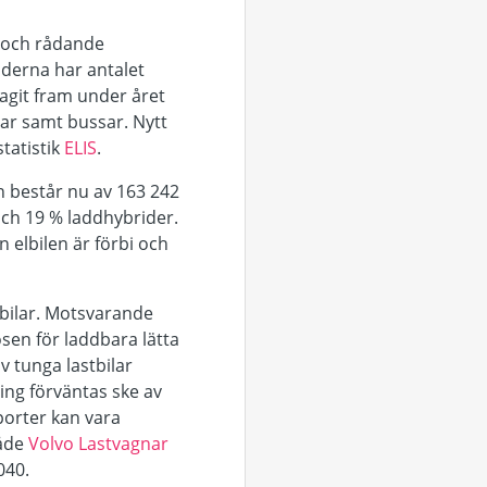
r och rådande
derna har antalet
agit fram under året
ilar samt bussar. Nytt
statistik
ELIS
.
 består nu av 163 242
och 19 % laddhybrider.
 elbilen är förbi och
tbilar. Motsvarande
osen för laddbara lätta
v tunga lastbilar
ring förväntas ske av
porter kan vara
både
Volvo Lastvagnar
040.