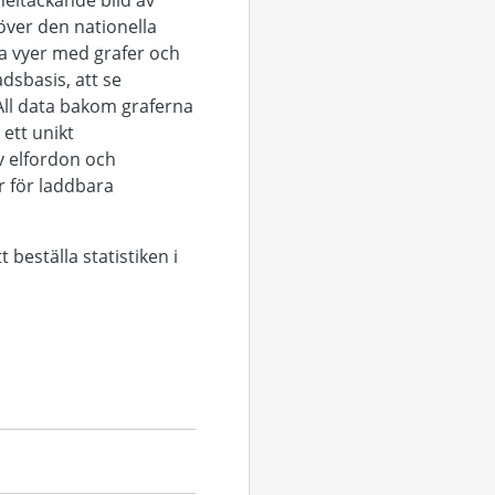
heltäckande bild av
 över den nationella
ika vyer med grafer och
dsbasis, att se
 All data bakom graferna
ett unikt
v elfordon och
r för laddbara
t beställa statistiken i