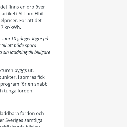
 det finns en oro över
artikel i Allt om Elbil
 elpriser. För att det
r 7 kr/kWh.
et som 10 gånger lägre på
till att både spara
in laddning till billigare
kturen byggs ut.
punkter. I somras fick
gsprogram för en snabb
ch tunga fordon.
v laddbara fordon och
ver Sveriges samtliga