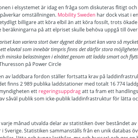
nen i elsystemet är idag en fråga som diskuteras flitigt och
 påverkar omställningen.
Mobility Sweden
har dock visat i en 
tydligt billigare att köra elbil än att köra fossilt, trots ökade
ade beräkningarna på att elpriset skulle behöva uppgå till öve
elpriset kan variera stort över dygnet där priset kan vara så myck
tt elavtal som innebär timpris finns det därför stora möjligheter 
h minska belastningen i elnätet genom att ladda smart och flytta s
huresson på Power Circle
 av laddbara fordon ställer fortsatta krav på laddinfrastru
 det finns 2 989 publika laddstationer med totalt 16 774 ladd
imyndigheten ett
regeringsuppdrag
att ta fram ett handlin
av såväl publik som icke-publik laddinfrastruktur för lätta o
 varje månad utvalda delar av statistiken över beståndet a
r i Sverige. Statistiken sammanställs från en unik databas ö