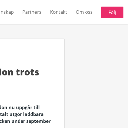
unskap
Partners
Kontakt
Om oss
Följ
don trots
don nu uppgår till
otalt utgör laddbara
tycken under september