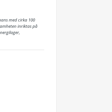
mans med cirka 100 
samheten inriktas på 
ergilager, 