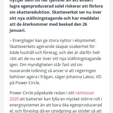
nyttjar dem till fler tjänster än att enbart
lagra egenproducerad solel riskerar att förlora
sin skattereduktion. Skatteverket ser nu över
sitt nya ställningstagande och har meddelat
att de återkommer med besked den 26
januari.
– Energilager kan ge stora nyttor i elsystemet.
Skatteverkets agerande skapar osäkerhet för
både hushåll och företag, och det är därför helt
rätt att de nu ser över sitt nya ställningstagande
igen. Om myndigheten står fast vid sin
nuvarande tolkning så anser vi att regeringen
behöver agera i frågan, säger Johanna Lakso, VD
på Power Circle.
Power Circle påpekade redan i sitt
remissvar
2020
att batterier kan fylla en mycket större roll i
energisystemet än att bara öka egenproducerad
el, och föreslog då en utvidgning av stödet så att